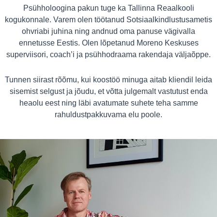
Psühholoogina pakun tuge ka Tallinna Reaalkooli
kogukonnale. Varem olen töötanud Sotsiaalkindlustusametis
ohvriabi juhina ning andnud oma panuse vägivalla
ennetusse Eestis. Olen lõpetanud Moreno Keskuses
superviisori, coach’i ja psühhodraama rakendaja väljaõppe.
Tunnen siirast rõõmu, kui koostöö minuga aitab kliendil leida
sisemist selgust ja jõudu, et võtta julgemalt vastutust enda
heaolu eest ning läbi avatumate suhete teha samme
rahuldustpakkuvama elu poole.