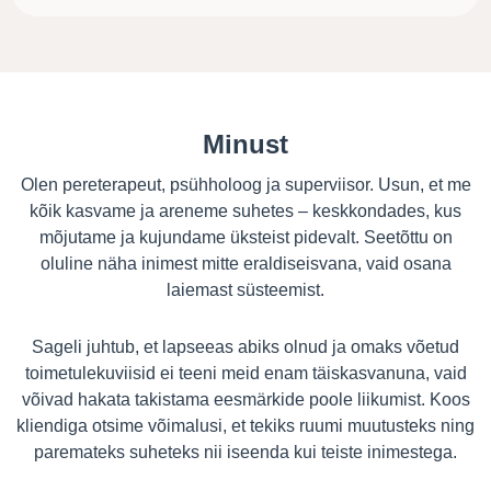
Minust
Olen pereterapeut, psühholoog ja superviisor. Usun, et me
kõik kasvame ja areneme suhetes – keskkondades, kus
mõjutame ja kujundame üksteist pidevalt. Seetõttu on
oluline näha inimest mitte eraldiseisvana, vaid osana
laiemast süsteemist.
Sageli juhtub, et lapseeas abiks olnud ja omaks võetud
toimetulekuviisid ei teeni meid enam täiskasvanuna, vaid
võivad hakata takistama eesmärkide poole liikumist. Koos
kliendiga otsime võimalusi, et tekiks ruumi muutusteks ning
paremateks suheteks nii iseenda kui teiste inimestega.