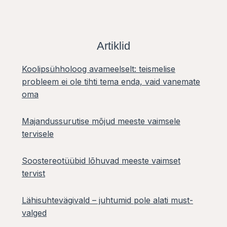
Artiklid
Koolipsühholoog avameelselt: teismelise
probleem ei ole tihti tema enda, vaid vanemate
oma
Majandussurutise mõjud meeste vaimsele
tervisele
Soostereotüübid lõhuvad meeste vaimset
tervist
Lähisuhtevägivald – juhtumid pole alati must-
valged