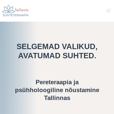
Skip
Ma
to
Me
content
SELGEMAD VALIKUD,
AVATUMAD SUHTED.
Pereteraapia
ja
psühholoogiline nõustamine
Tallinnas