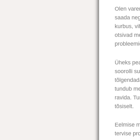
Olen varem
saada neg
kurbus, vi
otsivad me
probleemid
Üheks pea
soorolli s
tõlgendad
tundub me
ravida. Tu
tõsiselt.
Eelmise m
tervise p