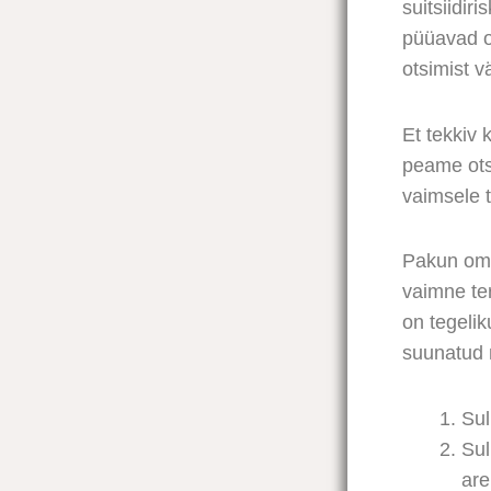
suitsiidir
püüavad o
otsimist vä
Et tekkiv 
peame ots
vaimsele t
Pakun oma
vaimne te
on tegelik
suunatud 
Sul
Sul
are