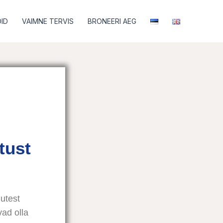
ID
VAIMNE TERVIS
BRONEERI AEG
tust
utest
vad olla