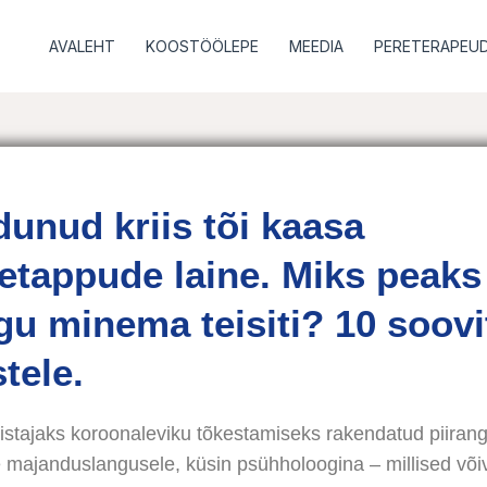
AVALEHT
KOOSTÖÖLEPE
MEEDIA
PERETERAPEUD
unud kriis tõi kaasa
etappude laine. Miks peaks
gu minema teisiti? 10 soovi
tele.
nistajaks koroonaleviku tõkestamiseks rakendatud piirang
e majanduslangusele, küsin psühholoogina – millised või