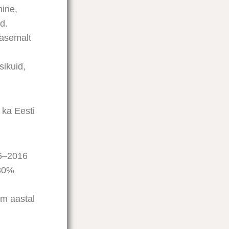
mine,
d.
arasemalt
sikuid,
ka Eesti
06–2016
 80%
em aastal