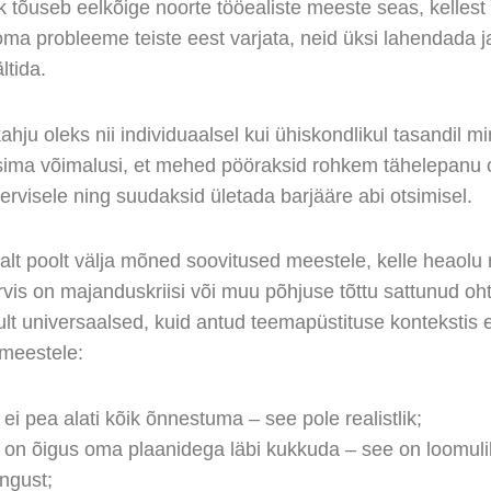
isk tõuseb eelkõige noorte tööealiste meeste seas, kellest
ma probleeme teiste eest varjata, neid üksi lahendada j
ltida.
kahju oleks nii individuaalsel kui ühiskondlikul tasandil m
ima võimalusi, et mehed pööraksid rohkem tähelepanu
ervisele ning suudaksid ületada barjääre abi otsimisel.
lt poolt välja mõned soovitused meestele, kelle heaolu 
rvis on majanduskriisi või muu põhjuse tõttu sattunud oh
ult universaalsed, kuid antud teemapüstituse kontekstis 
meestele:
 ei pea alati kõik õnnestuma – see pole realistlik;
 on õigus oma plaanidega läbi kukkuda – see on loomuli
ngust;