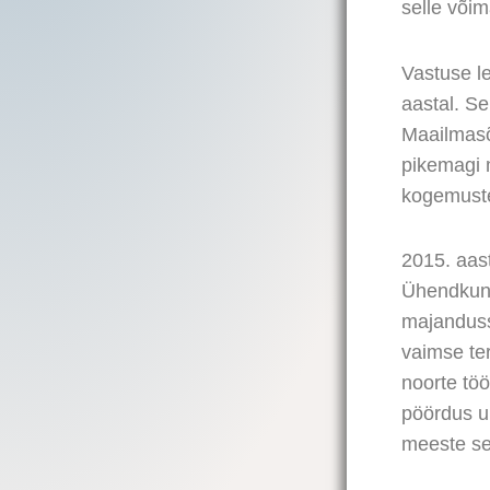
selle või
Vastuse le
aastal. Se
Maailmasõ
pikemagi m
kogemuste
2015. aast
Ühendkunin
majandussu
vaimse ter
noorte töö
pöördus uu
meeste se