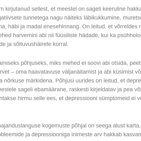
 kirjutanud sellest, et meestel on sageli keeruline hak
atiivsete tunnetega nagu näiteks läbikukkumine, muret
ha, häbi ja madal enesehinnang. On leitud, et võrreldes 
hed harvemini abi nii füüsiliste hädade, kui ka psühholoo
e ja sõltuvushäirete korral.
miseks põhjuseks, miks mehed ei soovi abi otsida, pee
urvet – oma haavatavuse väljanäitamist ja abi küsimist v
a nõrkuse märkidena. Põhjusi uurides on leitud, et depr
estele sageli ebamäärane, raskesti kirjeldatav ja pea v
ntakse hirmu selle ees, et depressiooni sümptomeid ei v
ajanduslanguse kogemuste põhjal on seega alust karta,
robleemide ja depressiooniga inimeste arv hakkab kasva