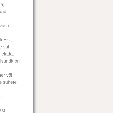
da;
avad
vasti –
tressi,
e sul
a elada;
isundit on
er või
te suhete
 –
est