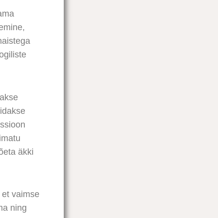
kama
semine,
naistega
giliste
takse
õidakse
essioon
õimatu
õeta äkki
 et vaimse
ma ning