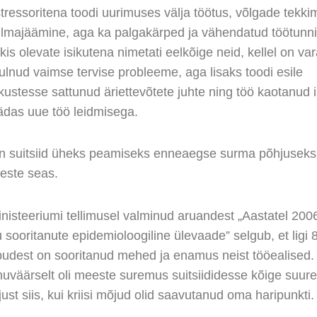
stressoritena toodi uurimuses välja töötus, võlgade tekki
ilmajäämine, aga ka palgakärped ja vähendatud töötunni
iskis olevate isikutena nimetati eelkõige neid, kellel on v
tulnud vaimse tervise probleeme, aga lisaks toodi esile
kustesse sattunud äriettevõtete juhte ning töö kaotanud i
hädas uue töö leidmisega.
n suitsiid üheks peamiseks enneaegse surma põhjuseks 
este seas.
inisteeriumi tellimusel valminud aruandest „Aastatel 20
sooritanute epidemioloogiline ülevaade” selgub, et ligi
udest on sooritanud mehed ja enamus neist tööealised.
uväärselt oli meeste suremus suitsiididesse kõige suur
ust siis, kui kriisi mõjud olid saavutanud oma haripunkti.