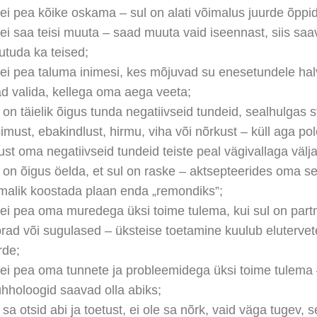
ei pea kõike oskama – sul on alati võimalus juurde õppi
ei saa teisi muuta – saad muuta vaid iseennast, siis sa
tuda ka teised;
ei pea taluma inimesi, kes mõjuvad su enesetundele hal
d valida, kellega oma aega veeta;
 on täielik õigus tunda negatiivseid tundeid, sealhulgas s
imust, ebakindlust, hirmu, viha või nõrkust – küll aga pol
ust oma negatiivseid tundeid teiste peal vägivallaga välj
 on õigus öelda, et sul on raske – aktsepteerides oma se
malik koostada plaan enda „remondiks”;
ei pea oma muredega üksi toime tulema, kui sul on partn
rad või sugulased – üksteise toetamine kuulub eluterve
rde;
ei pea oma tunnete ja probleemidega üksi toime tulema
hholoogid saavad olla abiks;
 sa otsid abi ja toetust, ei ole sa nõrk, vaid väga tugev, s