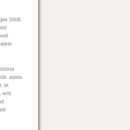
lgas 2008.
ist
selt
matest
istööna
008. aasta
, et
eriti
nd
elt