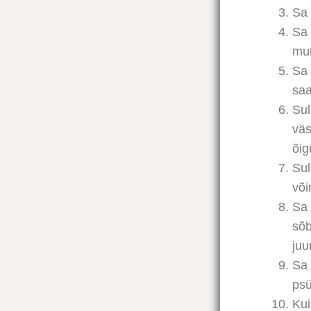
Sa 
Sa 
muu
Sa 
saa
Sul
väs
õig
Sul
või
Sa 
sõb
juu
Sa 
psü
Kui