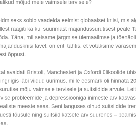
malikud mõjud meie vaimsele tervisele?
idmiseks sobib vaadelda eelmist globaalset kriisi, mis a
llest räägiti ka kui suurimast majandussurutisest peale Te
da. Täna, mil seisame järgmise ülemaailmse ja tõenäoli
ajanduskriisi lävel, on eriti tähtis, et võtaksime varase
st õppust.
al avaldati Bristoli, Manchesteri ja Oxfordi ülikoolide üh
griigis läbi viidud uurimus, mille eesmärk oli hinnata 2
rutise mõju vaimsele tervisele ja suitsiidide arvule. Leiti
vise probleemide ja depressiooniga inimeste arv kasvas, 
ealiste meeste seas. Seni languses olnud suitsiidide tre
esti tõusule ning suitsiidikatsete arv suurenes – peamis
as.