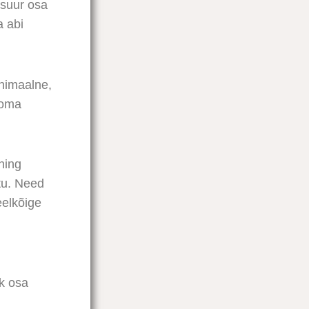
 suur osa
a abi
inimaalne,
 oma
ning
tu. Need
eelkõige
k osa