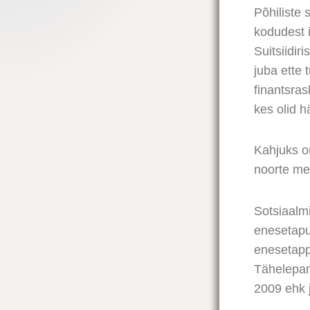
Põhiliste 
kodudest 
Suitsiidir
juba ette 
finantsras
kes olid 
Kahjuks o
noorte me
Sotsiaalm
enesetapu 
enesetapp
Tähelepan
2009 ehk j