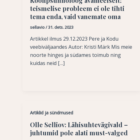
Koolipsühholoog avameelselt:
teismelise probleem ei ole tihti
tema enda, vaid vanemate oma
sellavio
/
31. dets. 2023
Artikkel ilmus 29.12.2023 Pere ja Kodu
veebiväljaandes Autor: Kristi Märk Mis meie
noorte hinges ja südames toimub ning
kuidas neid […]
Artiklid ja sündmused
Olle Selliov: Lähisuhtevägivald –
juhtumid pole alati must-valged