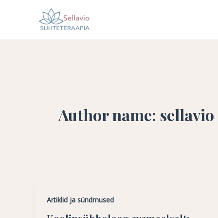
Skip
to
content
Author name: sellavio
Artiklid ja sündmused