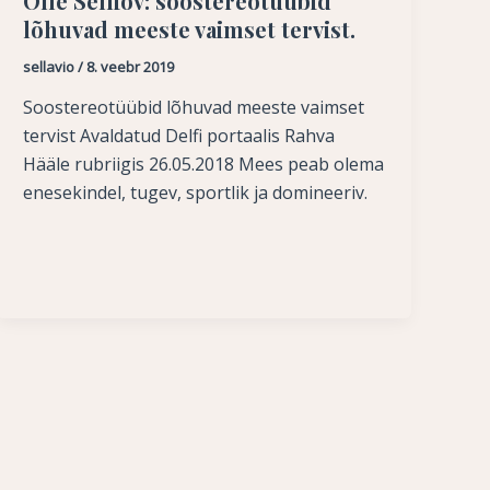
Olle Selliov: soostereotüübid
lõhuvad meeste vaimset tervist.
sellavio
/
8. veebr 2019
Soostereotüübid lõhuvad meeste vaimset
tervist Avaldatud Delfi portaalis Rahva
Hääle rubriigis 26.05.2018 Mees peab olema
enesekindel, tugev, sportlik ja domineeriv.