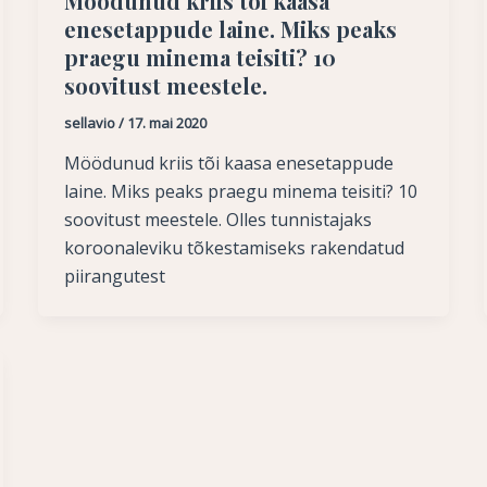
Möödunud kriis tõi kaasa
enesetappude laine. Miks peaks
praegu minema teisiti? 10
soovitust meestele.
sellavio
/
17. mai 2020
Möödunud kriis tõi kaasa enesetappude
laine. Miks peaks praegu minema teisiti? 10
soovitust meestele. Olles tunnistajaks
koroonaleviku tõkestamiseks rakendatud
piirangutest